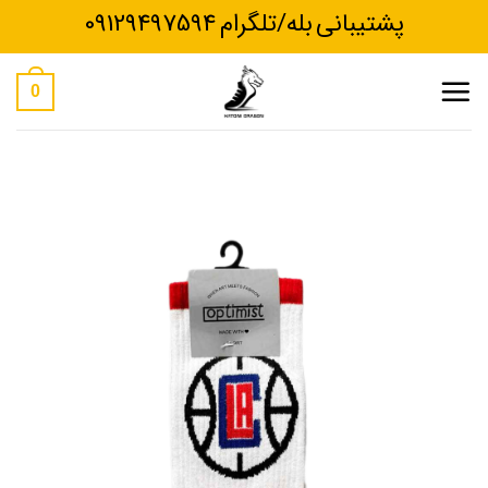
Ski
پشتیبانی بله/تلگرام 09129497594
t
conten
0