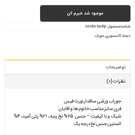
موجود شد خبرم کن
شناسه محصول:
socks-laclip
دسته:
اکسسوری
,
جوراب
توضیحات
نظرات (0)
جوراب ورشی ساقدار نورث فیس
فری سایز مناسب خانوم ها و اقایان
شیک و با کیفیت – جنس: ۷۵% نخ پنبه ، ۲۱% پلی آمید، ۴%
الستین جنس نخ درجه یک