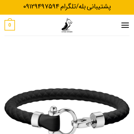
Ski
پشتیبانی بله/تلگرام 09129497594
t
conten
0