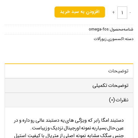
دستبند امگا رابر مشکی سیلور عدد
افزودن به سبد خرید
شناسه محصول:
omega-fos
دسته:
اکسسوری
,
زیور آلات
توضیحات
توضیحات تکمیلی
نظرات (0)
دستبند امگا رابر که ویژگی های یه دستبند عالی رو داره و در
عین حال بسیار به نمونه اورجینال نزدیک و زیباست.
جنس سگک مشابه نمونه اصلی از متریال با کیفیت استیل