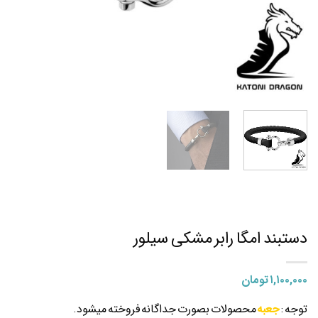
دستبند امگا رابر مشکی سیلور
۱,۱۰۰,۰۰۰
تومان
توجه :
جعبه
محصولات بصورت جداگانه فروخته میشود.