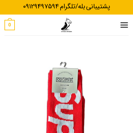
Ski
پشتیبانی بله/تلگرام 09129497594
t
conten
0