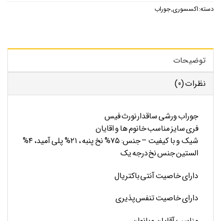
دسته:
اکسسوری
,
جوراب
توضیحات
نظرات (0)
جوراب ورشی ساقدار نورث فیس
فری سایز مناسب خانوم ها و اقایان
شیک و با کیفیت – جنس: ۷۵% نخ پنبه ، ۲۱% پلی آمید، ۴%
الستین جنس نخ درجه یک
دارای خاصیت آنتی باکتریال
دارای خاصیت تنفس پذیری
مناسب آقایان و بانوان