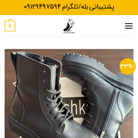
Ski
پشتیبانی بله/تلگرام 09129497594
t
conten
0
-33%