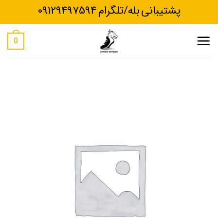
Ski
پشتیبانی بله/تلگرام 09129497594
t
conten
0