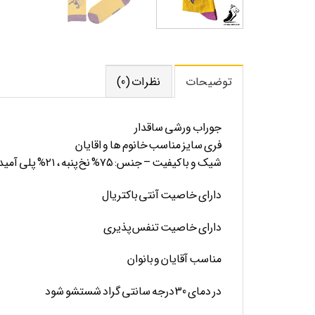
توضیحات
نظرات (0)
جوراب ورشی ساقدار
فری سایز مناسب خانوم ها و اقایان
شیک و با کیفیت – جنس: ۷۵% نخ پنبه ، ۲۱% پلی آمید، ۴% الستین جنس نخ درجه یک
دارای خاصیت آنتی باکتریال
دارای خاصیت تنفس پذیری
مناسب آقایان و بانوان
در دمای 30 درجه سانتی گراد شستشو شود