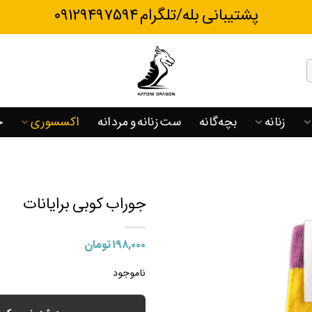
پشتیبانی بله/تلگرام 09129497594
زنانه
بچه‌گانه
ست زنانه و مردانه
اکسسوری
ح
جوراب کوبی برایانات
۱۹۸,۰۰۰
تومان
ناموجود