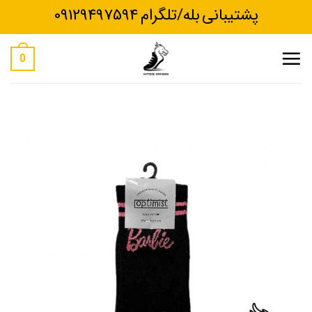
Ski
پشتیبانی بله/تلگرام 09129497594
t
conten
0