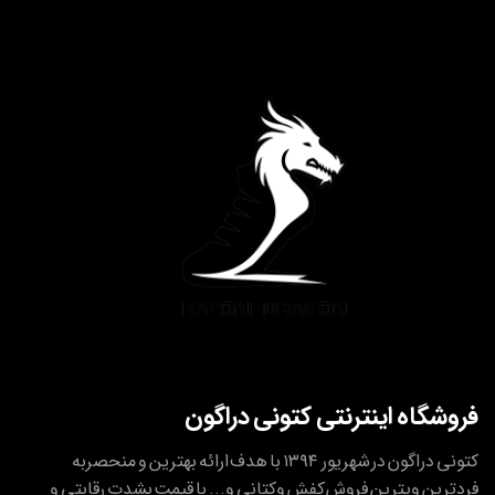
فروشگاه اینترنتی کتونی دراگون
کتونی دراگون در شهریور ۱۳۹۴ با هدف ارائه بهترین و منحصربه
فردترین ویترین فروش کفش وکتانی و... با قیمت بشدت رقابتی و