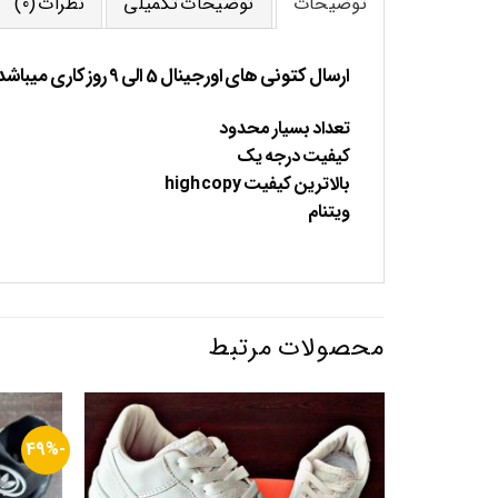
توضیحات
توضیحات تکمیلی
نظرات (0)
ارسال کتونی های اورجینال 5 الی 9 روز کاری میباشد.
تعداد بسیار محدود
کیفیت درجه یک
بالاترین کیفیت high copy
ویتنام
محصولات مرتبط
-49%