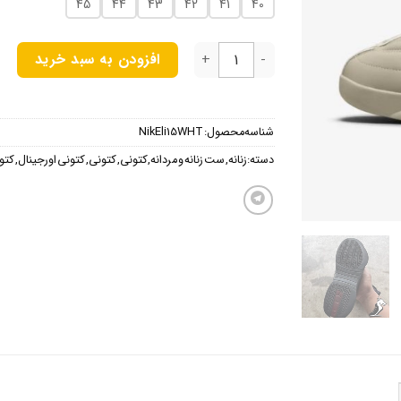
45
44
43
42
41
40
Nike air jordan 15 Billie Elish عدد
افزودن به سبد خرید
شناسه محصول:
NikEli15WHT
دسته:
زنانه
,
ست زنانه و مردانه
,
کتونی
,
کتونی
,
کتونی اورجینال
,
کتون