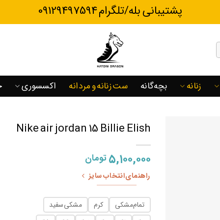
پشتیبانی بله/تلگرام 09129497594
زنانه
بچه‌گانه
ست زنانه و مردانه
اکسسوری
ح
Nike air jordan 15 Billie Elish
۵,۱۰۰,۰۰۰
تومان
راهنمای انتخاب سایز
تمام مشکی
کرم
مشکی سفید