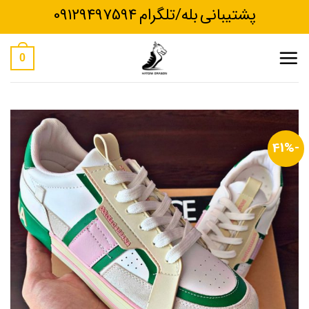
Ski
پشتیبانی بله/تلگرام 09129497594
t
conten
0
-41%