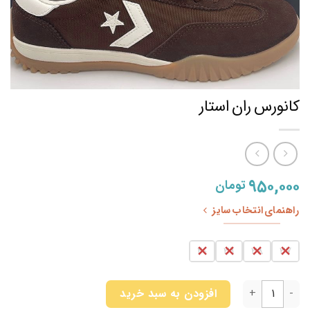
کانورس ران استار
۹۵۰,۰۰۰
تومان
راهنمای انتخاب سایز
40
39
38
37
کانورس ران استار عدد
افزودن به سبد خرید