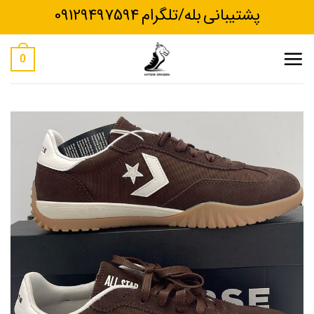
Ski
پشتیبانی بله/تلگرام 09129497594
t
conten
0