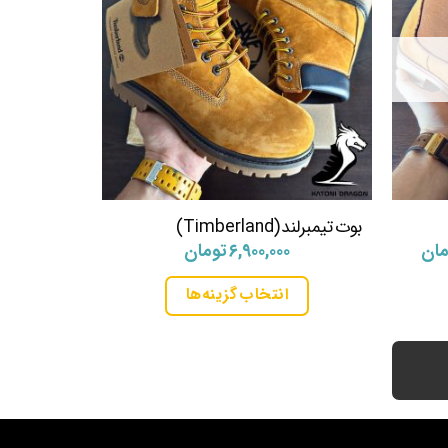
بوت تیمبرلند (Timberland)
ادیداس ADIFOM Q
قیمت
مان
۶,۹۰۰,۰۰۰
تومان
۰
فعلی
۲,۸۰۰, تومان
۸۵۰,۰۰۰ تومان
انتخاب گزینه‌ها
است.