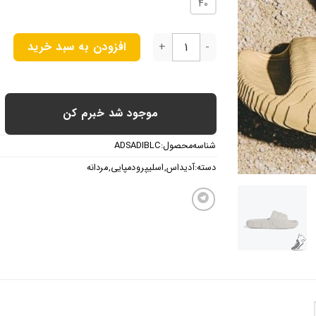
40
ادیداس ادیلایت ۲۲ عدد
افزودن به سبد خرید
موجود شد خبرم کن
شناسه محصول:
ADSADIBLC
دسته:
آدیداس
,
اسلیپر و دمپایی
,
مردانه