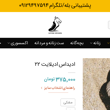
پشتیبانی بله/تلگرام 09129497594
زنانه
بچه‌گانه
ست زنانه و مردانه
اکسسوری
ح
ادیداس ادیلایت ۲۲
۳۷۵,۰۰۰
تومان
راهنمای انتخاب سایز
مشکی