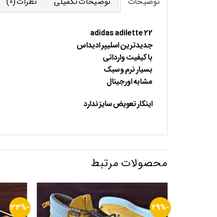
توضیحات
توضیحات تکمیلی
نظرات (0)
adidas adilette 22
جدیدترین اسلیپر ادیداس
با کیفیت وارداتی
بسیار نرم و سبک
مشابه اورجینال
اینکار تعویض سایز ندارد
محصولات مرتبط
-33%
-29%