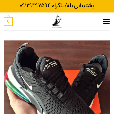
Ski
پشتیبانی بله/تلگرام 09129497594
t
conten
0