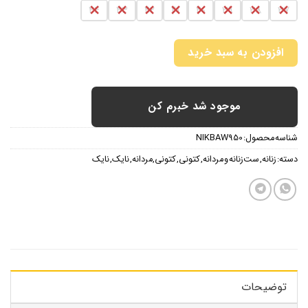
44
43
42
41
40
39
38
37
افزودن به سبد خرید
موجود شد خبرم کن
شناسه محصول:
NIKBAW950
دسته:
زنانه
,
ست زنانه و مردانه
,
کتونی
,
کتونی
,
مردانه
,
نایک
,
نایک
توضیحات