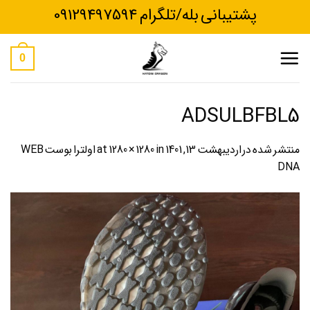
Ski
پشتیبانی بله/تلگرام 09129497594
t
conten
0
ADSULBFBL5
منتشر شده در
اردیبهشت 13, 1401
at
in
1280 × 1280
اولترا بوست WEB
DNA