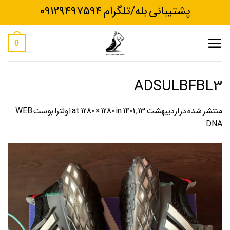
Ski
پشتیبانی بله/تلگرام 09129497594
t
conten
0
ADSULBFBL3
منتشر شده در
اردیبهشت 13, 1401
at
in
1280 × 1280
اولترا بوست WEB
DNA