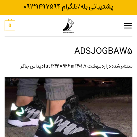
Ski
پشتیبانی بله/تلگرام 09129497594
t
conten
0
ADSJOGBAW5
منتشر شده در
اردیبهشت 7, 1401
at
in
1242 × 926
ادیداس جاگر