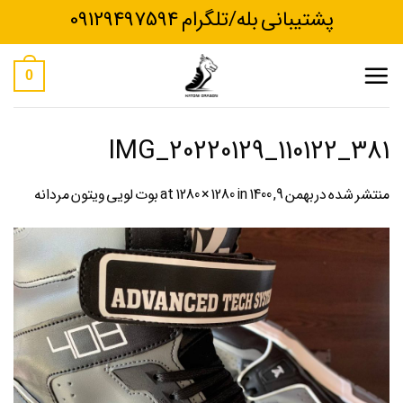
Ski
پشتیبانی بله/تلگرام 09129497594
t
conten
0
IMG_20220129_110122_381
منتشر شده در
بهمن 9, 1400
at
in
1280 × 1280
بوت لویی ویتون مردانه