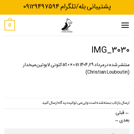
Ski
پشتیبانی بله/تلگرام 09129497594
t
conten
0
IMG_3030
منتشر شده در
مرداد 29, 1404
at
in
0 × 0
کتونی لابوتین میخدار
(Christian Louboutin)
ارسال بازتاب بسته شده است ولی می توانید
دیدگاه ارسال کنید
.
←
قبلی
بعدی
→