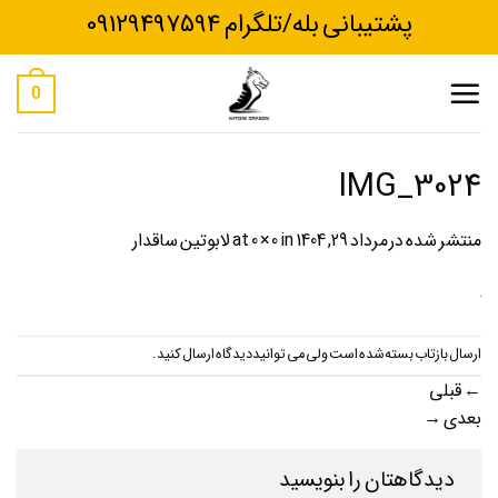
Ski
پشتیبانی بله/تلگرام 09129497594
t
conten
0
IMG_3024
منتشر شده در
مرداد 29, 1404
at
in
0 × 0
لابوتین ساقدار
ارسال بازتاب بسته شده است ولی می توانید
دیدگاه ارسال کنید
.
←
قبلی
بعدی
→
دیدگاهتان را بنویسید