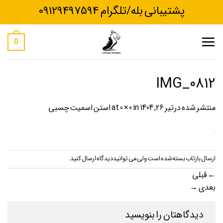
Ski
پشتیبانی بله/تلگرام 09129497594
t
conten
0
IMG_0812
منتشر شده در
تیر 26, 1404
at
in
0 × 0
استن اسمیت چسبی
ارسال بازتاب بسته شده است ولی می توانید
دیدگاه ارسال کنید
.
←
قبلی
بعدی
→
دیدگاهتان را بنویسید