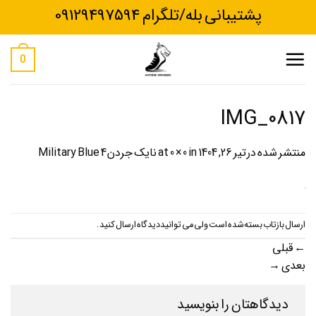
Ski
پشتیبانی بله/تلگرام 09129497594
t
conten
0
IMG_0817
منتشر شده در
تیر 26, 1404
at
in
0 × 0
نایک جردن 4 Military Blue
ارسال بازتاب بسته شده است ولی می توانید
دیدگاه ارسال کنید
.
←
قبلی
بعدی
→
دیدگاهتان را بنویسید