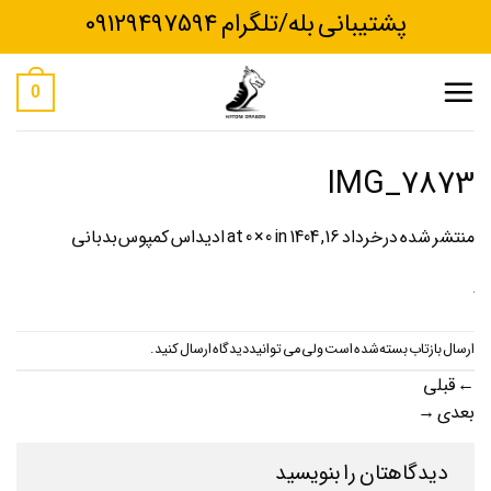
Ski
پشتیبانی بله/تلگرام 09129497594
t
conten
0
IMG_7873
منتشر شده در
خرداد 16, 1404
at
in
0 × 0
ادیداس کمپوس بدبانی
ارسال بازتاب بسته شده است ولی می توانید
دیدگاه ارسال کنید
.
←
قبلی
بعدی
→
دیدگاهتان را بنویسید