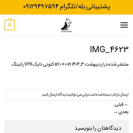
Ski
پشتیبانی بله/تلگرام 09129497594
t
conten
0
IMG_4623
منتشر شده در
اردیبهشت 3, 1404
at
in
0 × 0
کتونی نایک V2K رانینگ
ارسال بازتاب بسته شده است ولی می توانید
دیدگاه ارسال کنید
.
←
قبلی
بعدی
→
دیدگاهتان را بنویسید