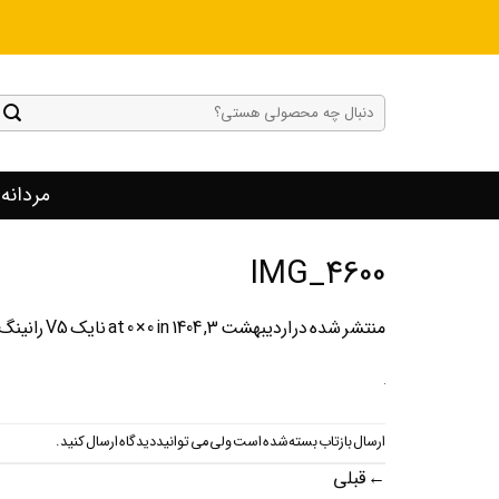
Ski
t
conten
جستجو
برای:
مردانه
IMG_4600
منتشر شده در
اردیبهشت 3, 1404
at
in
0 × 0
نایک V5 رانینگ
ارسال بازتاب بسته شده است ولی می توانید
دیدگاه ارسال کنید
.
←
قبلی