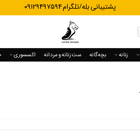
پشتیبانی بله/تلگرام 09129497594
زنانه
بچه‌گانه
ست زنانه و مردانه
اکسسوری
ح