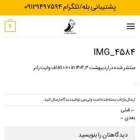
Ski
پشتیبانی بله/تلگرام 09129497594
t
conten
0
IMG_4584
منتشر شده در
اردیبهشت 3, 1404
at
in
0 × 0
اف وایت رانر
ارسال بازتاب بسته شده است ولی می توانید
دیدگاه ارسال کنید
.
←
قبلی
بعدی
→
دیدگاهتان را بنویسید