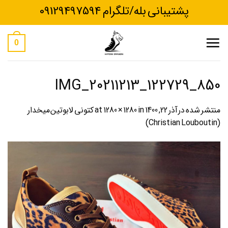
Ski
پشتیبانی بله/تلگرام 09129497594
t
conten
0
IMG_20211213_122729_850
منتشر شده در
آذر 22, 1400
at
in
1280 × 1280
کتونی لابوتین میخدار
(Christian Louboutin)