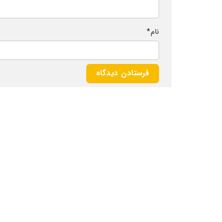
نام
*