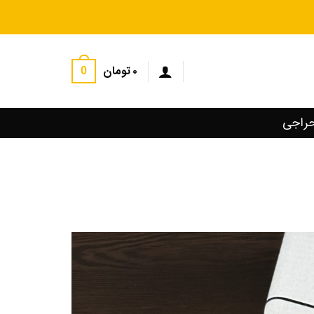
۰
تومان
0
راجی