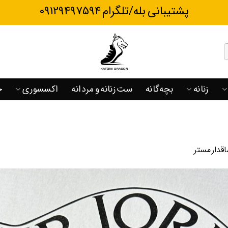
پشتیبانی بله/تلگرام 09129497594
زنانه
بچه‌گانه
ست زنانه و مردانه
اکسسوری
ح
قدار مستر