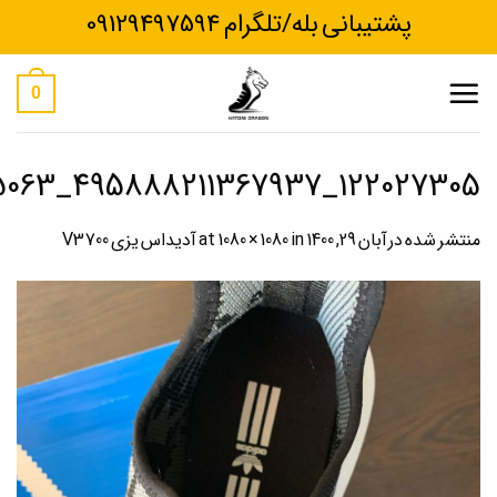
Ski
پشتیبانی بله/تلگرام 09129497594
t
conten
0
122027305_495888211367937_6163660205940565063_n
منتشر شده در
آبان 29, 1400
at
in
1080 × 1080
آدیداس یزی V3 700