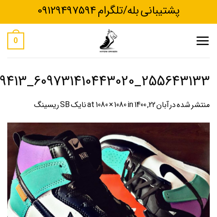
Ski
پشتیبانی بله/تلگرام 09129497594
t
conten
0
255643133_609731410443020_2835915153892369413_n
منتشر شده در
آبان 22, 1400
at
in
1080 × 1080
نایک SB ریسینگ