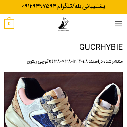
Ski
پشتیبانی بله/تلگرام 09129497594
t
conten
0
GUCRHYBIE
منتشر شده در
اسفند 8, 1401
at
in
1280 × 1280
گوچی ریتون