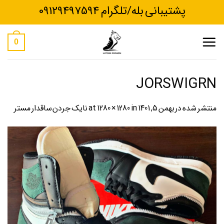
Ski
پشتیبانی بله/تلگرام 09129497594
t
conten
0
JORSWIGRN
منتشر شده در
بهمن 5, 1401
at
in
1280 × 1280
نایک جردن ساقدار مستر