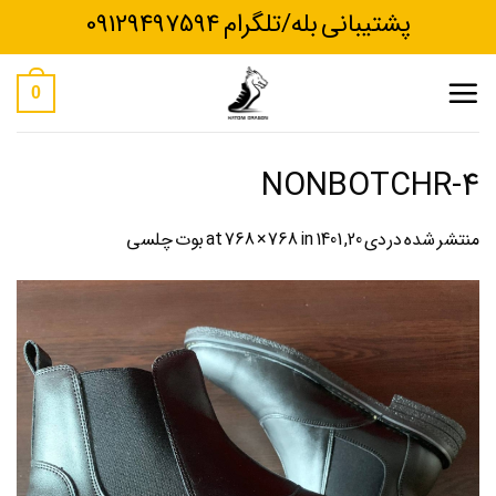
Ski
پشتیبانی بله/تلگرام 09129497594
t
conten
0
NONBOTCHR-4
منتشر شده در
دی 20, 1401
at
in
768 × 768
بوت چلسی