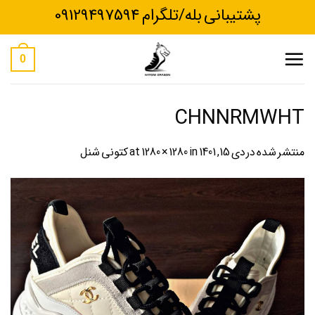
Ski
پشتیبانی بله/تلگرام 09129497594
t
conten
0
CHNNRMWHT
منتشر شده در
دی 15, 1401
at
in
1280 × 1280
کتونی شنل