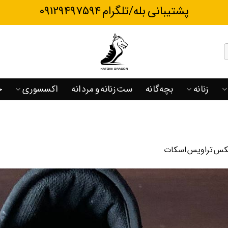
پشتیبانی بله/تلگرام 09129497594
زنانه
بچه‌گانه
ست زنانه و مردانه
اکسسوری
ح
یکس تراویس اسکات