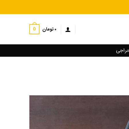
۰
تومان
0
راجی