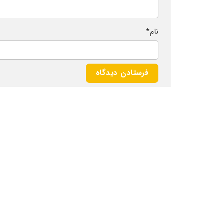
نام
*