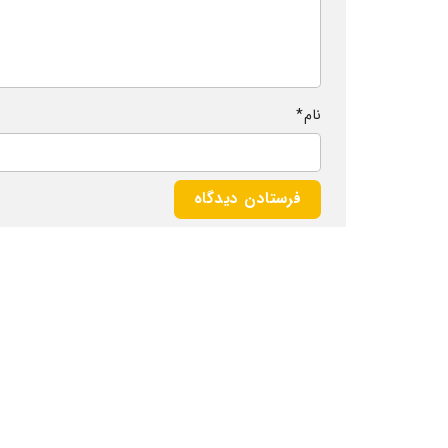
نام
*