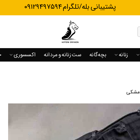
پشتیبانی بله/تلگرام 09129497594
زنانه
بچه‌گانه
ست زنانه و مردانه
اکسسوری
ح
 مشکی