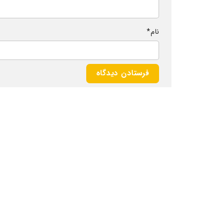
نام
*