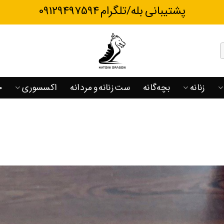
پشتیبانی بله/تلگرام 09129497594
زنانه
بچه‌گانه
ست زنانه و مردانه
اکسسوری
ح