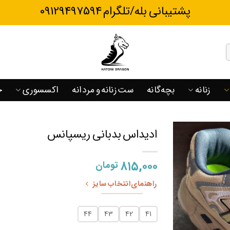
پشتیبانی بله/تلگرام 09129497594
زنانه
بچه‌گانه
ست زنانه و مردانه
اکسسوری
ح
ادیداس بدبانی ریسپانس
۸۱۵,۰۰۰
تومان
راهنمای انتخاب سایز
44
43
42
41